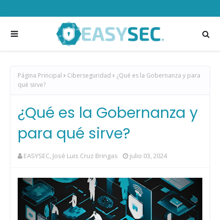
Página Principal
Ciberseguridad
¿Qué es la Gobernanza y para
qué sirve?
¿Qué es la Gobernanza y
para qué sirve?
EASYSEC, José Luis Cruz Bringas
julio 03, 2024