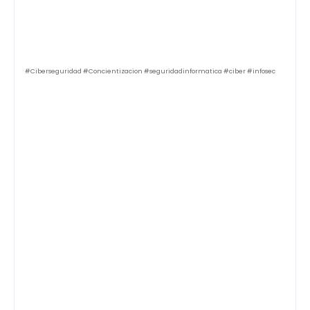
#Ciberseguridad #Concientizacion #seguridadinformatica #ciber #infosec